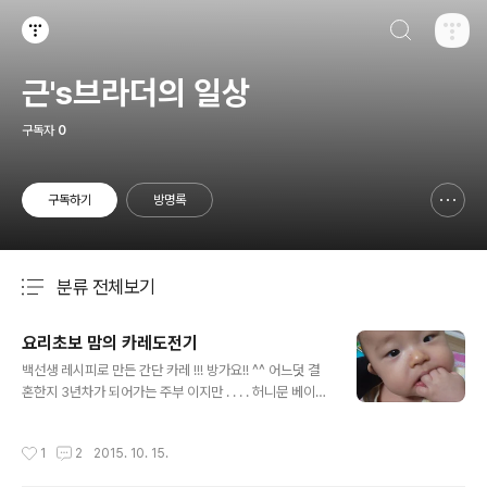
검색하기
티스토리
근's브라더의 일상
구독자
0
구독하기
방명록
신고하기 레이어
열기
분류 전체보기
주요 글 목록
요리초보 맘의 카레도전기
글 내용
백선생 레시피로 만든 간단 카레 !!! 방가요!! ^^ 어느덧 결
혼한지 3년차가 되어가는 주부 이지만 . . . . 허니문 베이비
와 육아에 밀려 요리라곤 근처에도 못가본 나 !!! 맨날 신랑
님께서 해주신 맛난 요리에 익숙해져 있던 나에게 큰아들
작성시간
1
2
2015. 10. 15.
이 어린이집을 가면서 생긴 시간들은 나에게 멍때릴 시간
과 나태함을 가져다 주었다. 이제부터 요리왕초보인 엄마