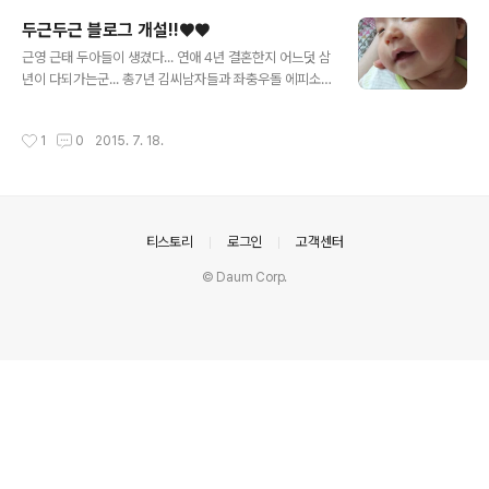
와 함께할 보조 울 작은아들 근태! 근태야 잘부탁한다. 두둥
두근두근 블로그 개설!!♥♥
~~~ 이제 시작해볼깡. 우선 나의 대망의 첫요리를 무얼할
글 내용
까? 고민하다가 정한것은 바로 카레!!! 레시피는 간단하고
근영 근태 두아들이 생겼다... 연애 4년 결혼한지 어느덧 삼
맛나기로 소문난 백선생 레시피를 참고하기로 함!! 우선 카
년이 다되가는군... 총7년 김씨남자들과 좌충우돌 에피소
레 재료부터 살펴볼까요??? 카레가루, 양파 두개 당근 반
드를 글로남겨 나중에 아들들에게 물려주려고한다. 김준호
개, 감자 하나, 고기쟁이 신랑을 위한 스페셜 한우(돼지고기
패밀리여. 영원하라.
작성시간
1
0
2015. 7. 18.
도 좋지만 울..
의안내
티스토리
로그인
고객센터
© Daum Corp.